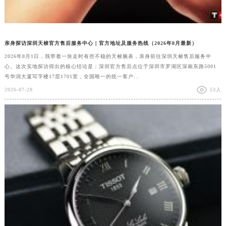
亲身探访深圳天梭官方售后服务中心｜官方地址及服务热线（2026年8月最新）
2026年8月1日，我带着一块走时有些不稳的天梭腕表，亲身前往深圳天梭售后服务中
心。这次实地探访得出的核心结论是：深圳官方售后点位于深圳市罗湖区深南东路5001
号华润大厦写字楼17层1701室，全国唯一的统一客户...
2026-07-28
53人