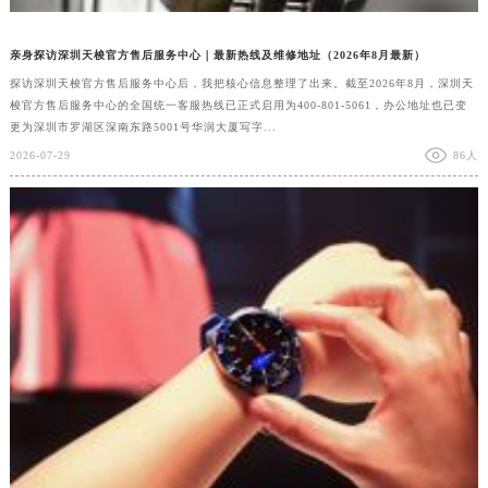
亲身探访深圳天梭官方售后服务中心｜最新热线及维修地址（2026年8月最新）
探访深圳天梭官方售后服务中心后，我把核心信息整理了出来。截至2026年8月，深圳天
梭官方售后服务中心的全国统一客服热线已正式启用为400-801-5061，办公地址也已变
更为深圳市罗湖区深南东路5001号华润大厦写字...
2026-07-29
86人