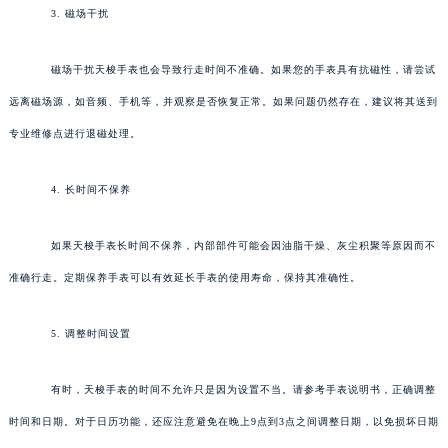
3. 磁场干扰
磁场干扰天梭手表也会导致行走时间不准确。如果您的手表具有抗磁性，请尝试
远离磁场源，如音频、手机等，并观察是否恢复正常。如果问题仍然存在，建议将其送到
专业维修点进行退磁处理。
4. 长时间不保养
如果天梭手表长时间不保养，内部部件可能会因油脂干燥、灰尘积聚等原因而不
准确行走。定期保养手表可以有效延长手表的使用寿命，保持其准确性。
5. 调整时间设置
有时，天梭手表的时间不允许只是因为设置不当。请参考手表说明书，正确调整
时间和日期。对于日历功能，还应注意避免在晚上9点到3点之间调整日期，以免损坏日期