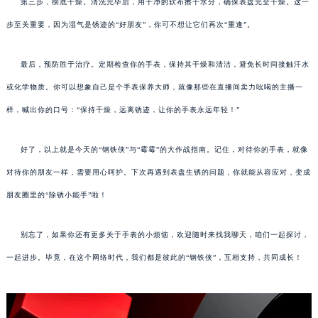
第三步，彻底干燥。清洗完毕后，用干净的软布擦干水分，确保表盘完全干燥。这一
步至关重要，因为湿气是锈迹的“好朋友”，你可不想让它们再次“重逢”。
最后，预防胜于治疗。定期检查你的手表，保持其干燥和清洁，避免长时间接触汗水
或化学物质。你可以想象自己是个手表保养大师，就像那些在直播间卖力吆喝的主播一
样，喊出你的口号：“保持干燥，远离锈迹，让你的手表永远年轻！”
好了，以上就是今天的“钢铁侠”与“霉霉”的大作战指南。记住，对待你的手表，就像
对待你的朋友一样，需要用心呵护。下次再遇到表盘生锈的问题，你就能从容应对，变成
朋友圈里的“除锈小能手”啦！
别忘了，如果你还有更多关于手表的小烦恼，欢迎随时来找我聊天，咱们一起探讨，
一起进步。毕竟，在这个网络时代，我们都是彼此的“钢铁侠”，互相支持，共同成长！