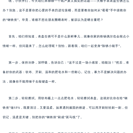
嘿，小伙伴们，今天咱们来聊聊一个既严肃又搞笑的话题——天梭手表表盘生锈怎么
办？别急，这不是要你把心爱的手表扔进垃圾桶，而是要教你如何从“霉霉”手中拯救你
的“钢铁侠”。毕竟，谁都不想在朋友圈晒表时，被误以为是晒古董吧？
首先，咱们得知道，表盘生锈可不是什么新鲜事儿，就像你家的铁锅偶尔也会闹点小
情绪一样。但问题来了，怎么处理呢？别怕，跟着我，咱们一起变身“除锈小能手”。
第一步，保持冷静，深呼吸，告诉自己：“这不过是一场小感冒，咱能治！”然后，准
备好你的武器：软布、牙刷、温和的肥皂水和一些耐心。记住，暴力不是解决问题的办
法，就像你不能用锤子去敲键盘一样。
第二步，轻轻擦拭。用软布蘸上一点点肥皂水，轻轻擦拭表盘。这就好比你在给“钢
铁侠”做SPA，既要清洁，又要温柔。如果遇到顽固的锈迹，可以用牙刷轻轻刷一刷，但
切记，温柔是关键，别把你的“钢铁侠”刷成“斑马线”了。