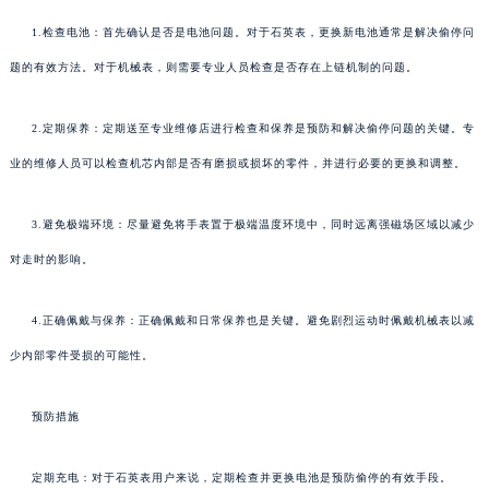
1.检查电池：首先确认是否是电池问题。对于石英表，更换新电池通常是解决偷停问
题的有效方法。对于机械表，则需要专业人员检查是否存在上链机制的问题。
2.定期保养：定期送至专业维修店进行检查和保养是预防和解决偷停问题的关键。专
业的维修人员可以检查机芯内部是否有磨损或损坏的零件，并进行必要的更换和调整。
3.避免极端环境：尽量避免将手表置于极端温度环境中，同时远离强磁场区域以减少
对走时的影响。
4.正确佩戴与保养：正确佩戴和日常保养也是关键。避免剧烈运动时佩戴机械表以减
少内部零件受损的可能性。
预防措施
定期充电：对于石英表用户来说，定期检查并更换电池是预防偷停的有效手段。