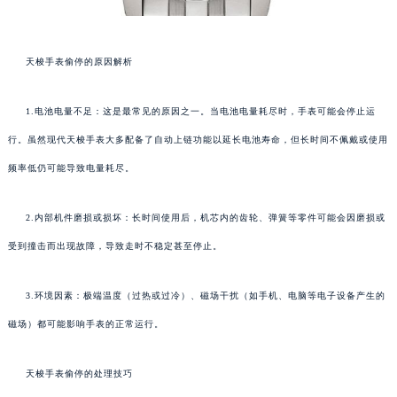
天梭手表偷停的原因解析
1.电池电量不足：这是最常见的原因之一。当电池电量耗尽时，手表可能会停止运
行。虽然现代天梭手表大多配备了自动上链功能以延长电池寿命，但长时间不佩戴或使用
频率低仍可能导致电量耗尽。
2.内部机件磨损或损坏：长时间使用后，机芯内的齿轮、弹簧等零件可能会因磨损或
受到撞击而出现故障，导致走时不稳定甚至停止。
3.环境因素：极端温度（过热或过冷）、磁场干扰（如手机、电脑等电子设备产生的
磁场）都可能影响手表的正常运行。
天梭手表偷停的处理技巧