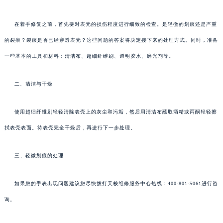
在着手修复之前，首先要对表壳的损伤程度进行细致的检查。是轻微的划痕还是严重
的裂痕？裂痕是否已经穿透表壳？这些问题的答案将决定接下来的处理方式。同时，准备
一些基本的工具和材料：清洁布、超细纤维刷、透明胶水、磨光剂等。
二、清洁与干燥
使用超细纤维刷轻轻清除表壳上的灰尘和污垢，然后用清洁布蘸取酒精或丙酮轻轻擦
拭表壳表面。待表壳完全干燥后，再进行下一步处理。
三、轻微划痕的处理
如果您的手表出现问题建议您尽快拨打天梭维修服务中心热线：400-801-5061进行咨
询。