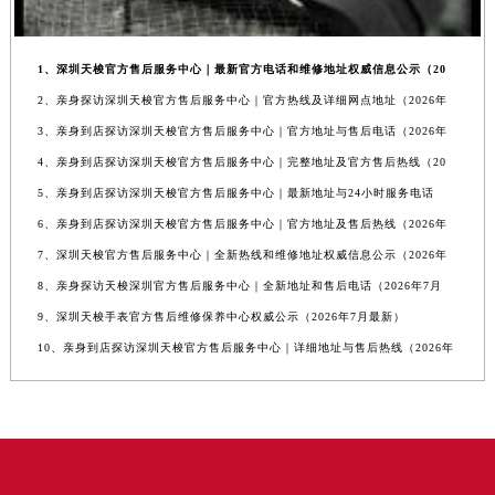
1、深圳天梭官方售后服务中心｜最新官方电话和维修地址权威信息公示（20
2、亲身探访深圳天梭官方售后服务中心｜官方热线及详细网点地址（2026年
3、亲身到店探访深圳天梭官方售后服务中心｜官方地址与售后电话（2026年
4、亲身到店探访深圳天梭官方售后服务中心｜完整地址及官方售后热线（20
5、亲身到店探访深圳天梭官方售后服务中心｜最新地址与24小时服务电话
6、亲身到店探访深圳天梭官方售后服务中心｜官方地址及售后热线（2026年
7、深圳天梭官方售后服务中心｜全新热线和维修地址权威信息公示（2026年
8、亲身探访天梭深圳官方售后服务中心｜全新地址和售后电话（2026年7月
9、深圳天梭手表官方售后维修保养中心权威公示（2026年7月最新）
10、亲身到店探访深圳天梭官方售后服务中心｜详细地址与售后热线（2026年