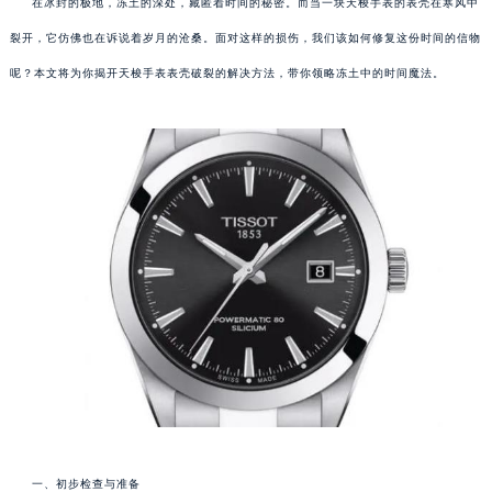
在冰封的极地，冻土的深处，藏匿着时间的秘密。而当一块天梭手表的表壳在寒风中
裂开，它仿佛也在诉说着岁月的沧桑。面对这样的损伤，我们该如何修复这份时间的信物
呢？本文将为你揭开天梭手表表壳破裂的解决方法，带你领略冻土中的时间魔法。
一、初步检查与准备