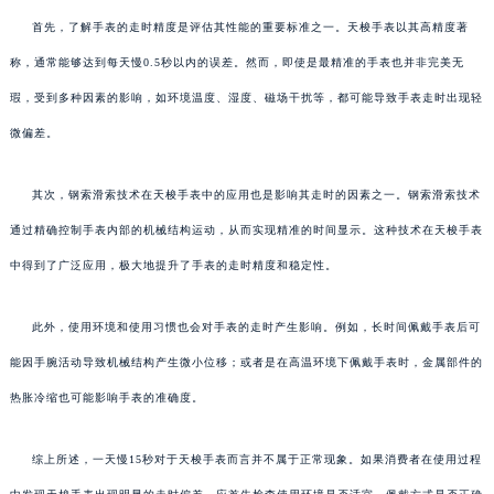
首先，了解手表的走时精度是评估其性能的重要标准之一。天梭手表以其高精度著
称，通常能够达到每天慢0.5秒以内的误差。然而，即使是最精准的手表也并非完美无
瑕，受到多种因素的影响，如环境温度、湿度、磁场干扰等，都可能导致手表走时出现轻
微偏差。
其次，钢索滑索技术在天梭手表中的应用也是影响其走时的因素之一。钢索滑索技术
通过精确控制手表内部的机械结构运动，从而实现精准的时间显示。这种技术在天梭手表
中得到了广泛应用，极大地提升了手表的走时精度和稳定性。
此外，使用环境和使用习惯也会对手表的走时产生影响。例如，长时间佩戴手表后可
能因手腕活动导致机械结构产生微小位移；或者是在高温环境下佩戴手表时，金属部件的
热胀冷缩也可能影响手表的准确度。
综上所述，一天慢15秒对于天梭手表而言并不属于正常现象。如果消费者在使用过程