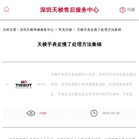
深圳天梭售后服务中心
问题
当前位置：
深圳天梭维修服务中心
>
常见问题
> 天梭手表走慢了处理方法集锦
天梭手表走慢了处理方法集锦
天梭手表是许多表迷的心头好，但有时它也会出现走慢的
情况。这可能是由于多种原因造成的，比如电池电量不
足、手表机芯问题或是日常使用中的不当操作。下面是…
23次
2025-10-20