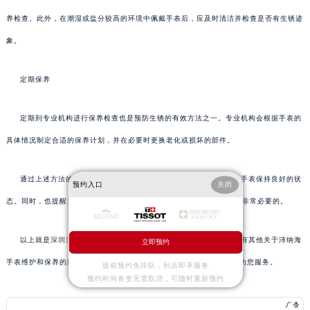
养检查。此外，在潮湿或盐分较高的环境中佩戴手表后，应及时清洁并检查是否有生锈迹
象。
定期保养
定期到专业机构进行保养检查也是预防生锈的有效方法之一。专业机构会根据手表的
具体情况制定合适的保养计划，并在必要时更换老化或损坏的部件。
通过上述方法的实施，可以有效解决天梭机芯生锈的问题，让您的手表保持良好的状
预约入口
关闭
态。同时，也提醒大家，在遇到复杂问题时及时寻求专业人士的帮助是非常必要的。
以上就是
深圳沛纳海售后服务中心
为您分享的精彩内容。如果您还有其他关于沛纳海
立即预约
手表维护和保养的问题，可以拨打页面400电话进行咨询，我们将竭诚为您服务。
提前预约免排队，到店即享服务
预约时间有变无需取消，可随时重新预约