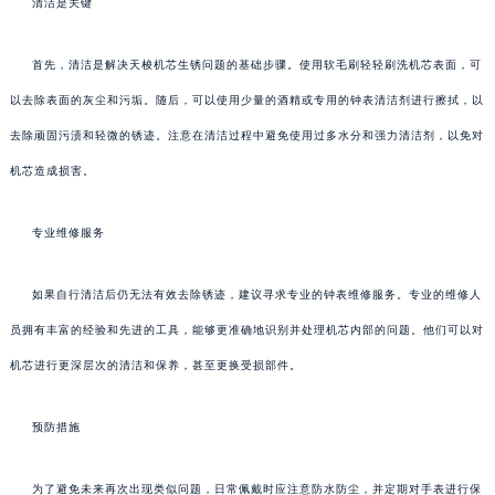
清洁是关键
首先，清洁是解决天梭机芯生锈问题的基础步骤。使用软毛刷轻轻刷洗机芯表面，可
以去除表面的灰尘和污垢。随后，可以使用少量的酒精或专用的钟表清洁剂进行擦拭，以
去除顽固污渍和轻微的锈迹。注意在清洁过程中避免使用过多水分和强力清洁剂，以免对
机芯造成损害。
专业维修服务
如果自行清洁后仍无法有效去除锈迹，建议寻求专业的钟表维修服务。专业的维修人
员拥有丰富的经验和先进的工具，能够更准确地识别并处理机芯内部的问题。他们可以对
机芯进行更深层次的清洁和保养，甚至更换受损部件。
预防措施
为了避免未来再次出现类似问题，日常佩戴时应注意防水防尘，并定期对手表进行保