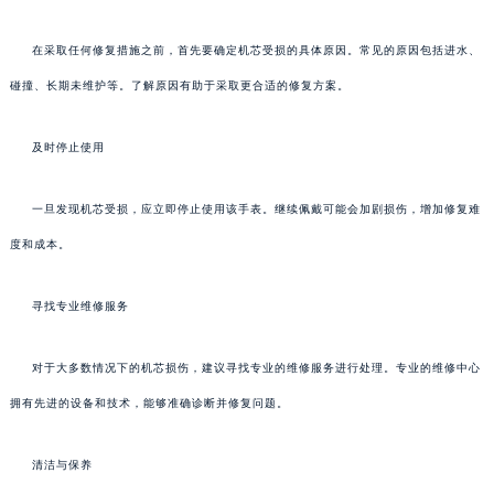
在采取任何修复措施之前，首先要确定机芯受损的具体原因。常见的原因包括进水、
碰撞、长期未维护等。了解原因有助于采取更合适的修复方案。
及时停止使用
一旦发现机芯受损，应立即停止使用该手表。继续佩戴可能会加剧损伤，增加修复难
度和成本。
寻找专业维修服务
对于大多数情况下的机芯损伤，建议寻找专业的维修服务进行处理。专业的维修中心
拥有先进的设备和技术，能够准确诊断并修复问题。
清洁与保养