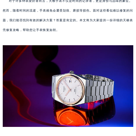
对于许多钟表爱好者而言，天梭手表不仅是时间的记录者，更是身份与品味的象征。
然而，随着时间的流逝，手表难免会遭受划痕、磨损等损伤。面对这些看似难以修复的问
题，我们能否找到有效的解决方案？答案是肯定的。本文将为大家提供一份详细的天梭表
壳修复攻略，帮助您让手表恢复如初。