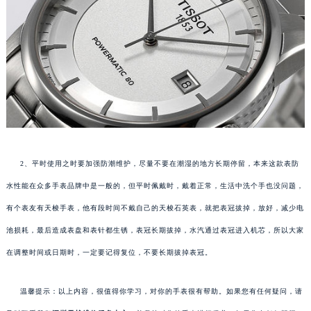
2、平时使用之时要加强防潮维护，尽量不要在潮湿的地方长期停留，本来这款表防
水性能在众多手表品牌中是一般的，但平时佩戴时，戴着正常，生活中洗个手也没问题，
有个表友有天梭手表，他有段时间不戴自己的天梭石英表，就把表冠拔掉，放好，减少电
池损耗，最后造成表盘和表针都生锈，表冠长期拔掉，水汽通过表冠进入机芯，所以大家
在调整时间或日期时，一定要记得复位，不要长期拔掉表冠。
温馨提示：以上内容，很值得你学习，对你的手表很有帮助。如果您有任何疑问，请