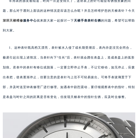
常用表的朋友都知道，时间一旦是变得久了，这块表上的针可能会有锈蚀景象的问
题，那么对于遇到上面说的这种情况是应该怎么办呢？并且怎样维护您的天梭表针？今天
深圳天梭维修
服务中心
就来跟大家一起探讨一下
天梭手表表针生锈
的问题，希望可以帮助
到大家。
1、这种表针既高档又漂亮，表针被水入侵了或长期受潮后，表内亦是没完全闭合，
极易引起出现上述情况，当表针向下“生长”后，表针就会蹭在表盘上，造成表盘上的弧形
划痕。若表中的表针有移位或脱落，一定要立即停止手表，不让它移动，如无停止，应拨
出表把，使表逐渐停止，但要注意的是表针与上弦不可轻易拔出。可将手表玻璃置于下
部，并及时送至钟表修理厂进行修理。如遇表中剧烈震动，要仔细观察表中的指针，特别
是表盘与时针之间的距离是否有变化，但发现天梭表中的指针生锈，应及时去修整。